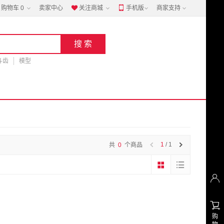
购物车
0
卖家中心
关注商城
手机版
商家支持


斗齿
模型
1
/ 1
共
0
个商品


购