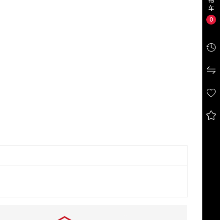
物
车
0



