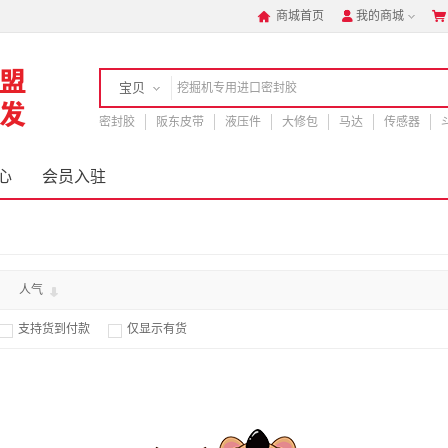
商城首页
我的商城



宝贝
密封胶
店铺
阪东皮带
液压件
大修包
马达
传感器
心
会员入驻
人气
支持货到付款
仅显示有货

