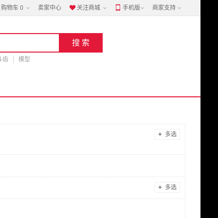
购物车
0
卖家中心
关注商城
手机版
商家支持


斗齿
模型
+
多选
+
多选