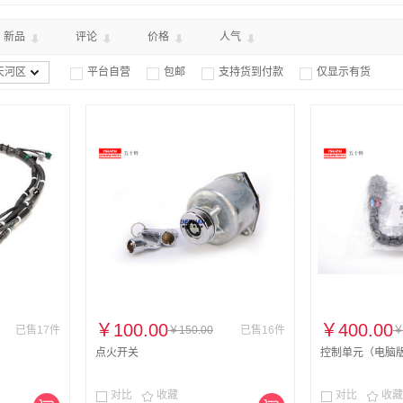
新品
评论
价格
人气
天河区
平台自营
包邮
支持货到付款
仅显示有货




￥100.00
￥400.00
已售17件
￥150.00
已售16件
￥
点火开关
控制单元（电脑
对比
收藏
对比
收藏



