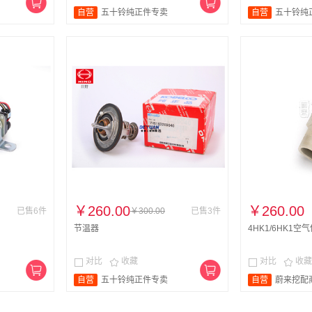
自营
五十铃纯正件专卖
自营
五十铃纯
￥260.00
￥260.00
已售6件
￥300.00
已售3件
节温器
4HK1/6HK1空
对比
收藏
对比
收藏




自营
五十铃纯正件专卖
自营
蔚来挖配