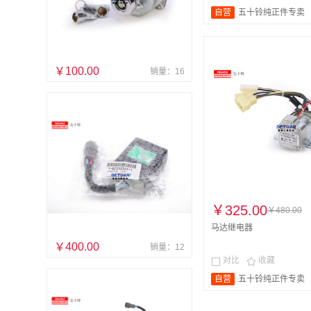
自营
五十铃纯正件专卖
￥100.00
销量：16
￥325.00
￥480.00
马达继电器
￥400.00
销量：12
对比
收藏


自营
五十铃纯正件专卖