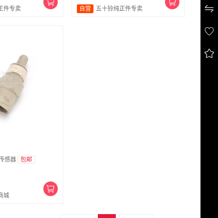

正件专卖
自营
五十铃纯正件专卖


气传感器
包邮
商城