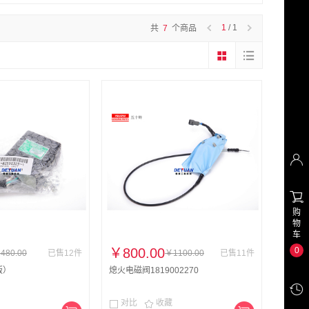
1
/ 1
共
7
个商品


购
物
车
0
￥800.00
480.00
已售12件
￥1100.00
已售11件
版）
熄火电磁阀1819002270

对比
收藏

