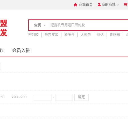
商城首页
我的商城



宝贝
密封胶
店铺
阪东皮带
液压件
大修包
马达
传感器
心
会员入驻
650
790 - 930
确定