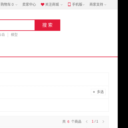
购物车
0
卖家中心
关注商城
手机版
商家支持


斗齿
模型
+
多选
1
/ 1
共
6
个商品