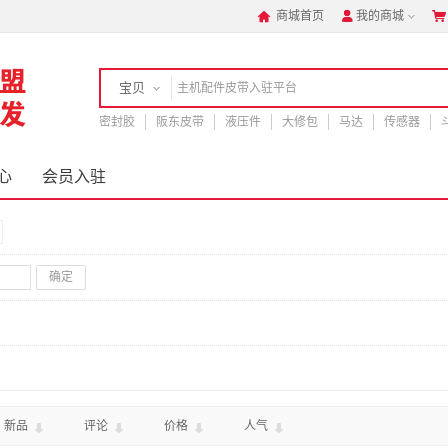
商城首页
我的商城



宝贝
密封胶
店铺
阪东皮带
液压件
大修包
马达
传感器
心
会员入驻
确定
新品
评论
价格
人气