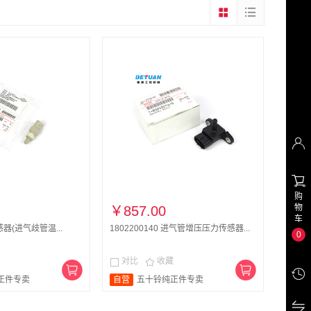


购
物
￥857.00
车
传感器(进气歧管温...
1802200140 进气管增压压力传感器...
0
对比
收藏



正件专卖
自营
五十铃纯正件专卖
