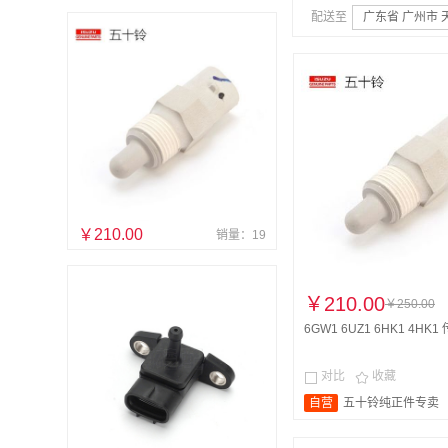
配送至
广东省 广州市 
￥210.00
销量：19
￥210.00
￥250.00
6GW1 6UZ1 6HK1 4HK1 传
对比
收藏


自营
五十铃纯正件专卖