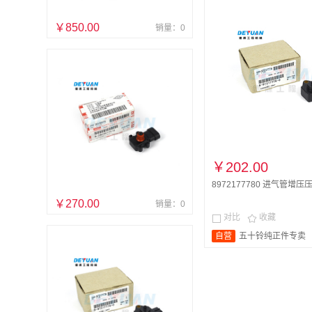
￥850.00
销量：0
￥202.00
8972177780 进气管增压压
￥270.00
销量：0
对比
收藏


自营
五十铃纯正件专卖