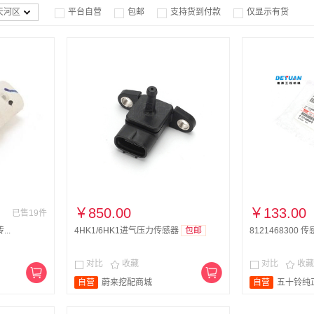
天河区
平台自营
包邮
支持货到付款
仅显示有货




￥850.00
￥133.00
已售19件
...
4HK1/6HK1进气压力传感器
包邮
8121468300 
对比
收藏
对比
收藏




自营
蔚来挖配商城
自营
五十铃纯