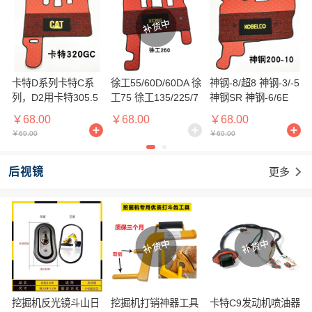
卡特D系列卡特C系
徐工55/60D/60DA 徐
神钢-8/超8 神钢-3/-5
列，D2用卡特305.5
工75 徐工135/225/7
神钢SR 神钢-6/6E
306 307卡特GC/不
5DA 徐工260DK DA
神钢-10地板胶/脚垫
￥68.00
￥68.00
￥68.00
带字母 卡特320B卡
系列地板胶/脚垫 401
￥69.00
￥69.00
特200B卡特V1/V2系
6/4023/4048/4059
列脚垫
后视镜
更多

挖掘机反光镜斗山日
挖掘机打销神器工具
卡特C9发动机喷油器