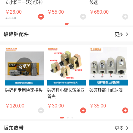
立小松三一沃尔沃神
线速
钢卡特现代倒车镜
￥26.00
￥55.00
￥680.00
￥70.00
破碎锤配件
更多

破碎锤专用快速接头
破碎锤小臂长短单双
破碎锤截止阀球阀
管夹
￥120.00
￥30.00
￥35.00
阪东皮带
更多
