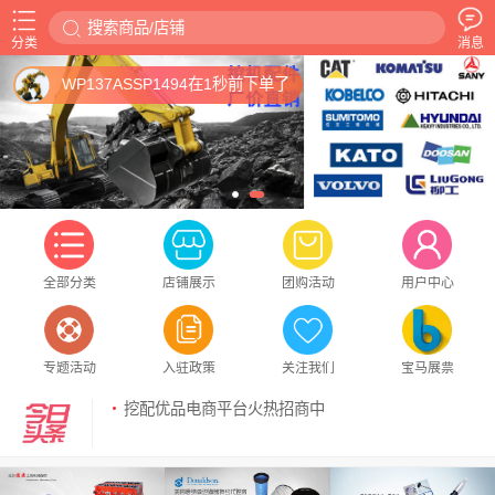

搜索商品/店铺
分类
消息
WP137ASSP1494在1秒前下单了
全部分类
店铺展示
团购活动
用户中心
专题活动
入驻政策
关注我们
宝马展票
挖配优品电商平台火热招商中
挖配优品电商平台火热招商中