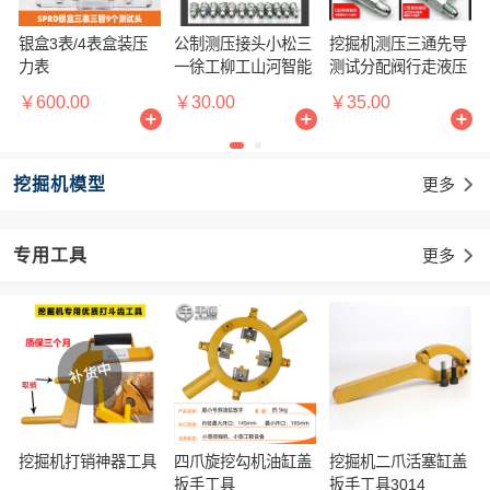
银盒3表/4表盒装压
公制测压接头小松三
挖掘机测压三通先导
力表
一徐工柳工山河智能
测试分配阀行走液压
等国产机
维修
￥600.00
￥30.00
￥35.00
挖掘机模型
更多

专用工具
更多

挖掘机打销神器工具
四爪旋挖勾机油缸盖
挖掘机二爪活塞缸盖
扳手工具
扳手工具3014