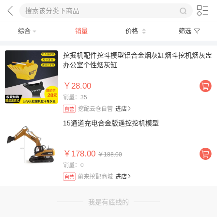
综合
销量
价格
筛选
挖掘机配件挖斗模型铝合金烟灰缸烟斗挖机烟灰盅
办公室个性烟灰缸
￥28.00
销量：35
挖配云仓自营
进店
自营
15通道充电合金版遥控挖机模型
￥178.00
￥188.00
销量：0
蔚来挖配商城
进店
自营
我是有底线的